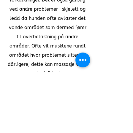
ved andre problemer i skjelett og
ledd da hunden ofte avlaster det
vonde området som dermed fører
til overbelastning på andre
områder. Ofte vil musklene rundt
området hvor problemet sitter bli
dårligere, dette kan massasje være
med på å bedre.
7. Hunden som blir massert jevnlig
vil ofte få blankere pels av den
grunn at stoffskiftet i huden og
talgkjertlene økes.