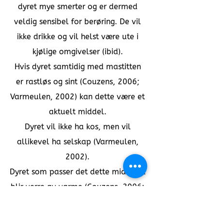
dyret mye smerter og er dermed
veldig sensibel for berøring. De vil
ikke drikke og vil helst være ute i
kjølige omgivelser (ibid).
Hvis dyret samtidig med mastitten
er rastløs og sint (Couzens, 2006;
Varmeulen, 2002) kan dette være et
aktuelt middel.
Dyret vil ikke ha kos, men vil
allikevel ha selskap (Varmeulen,
2002).
Dyret som passer det dette middelet
blir verre av varme (Couzens, 2006;
Hatledal, Stigar, 2003; MacLeod,
1981; Solberg Haugen, 2005;